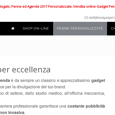
 Regalo, Penne ed Agende 2017 Personalizzate, Vendita online Gadget Personal
staff@bestgadget.i
SHOP ON-LINE
PENNE PERSONALIZZATE
C
per eccellenza
zienda
è da sempre un classico e apprezzatissimo
gadget
ace per la divulgazione del tuo brand.
po di settore, dallo studio medico, all'officina meccanica,
maniera professionale garantisce una
costante pubblicità
 non invasiva
.