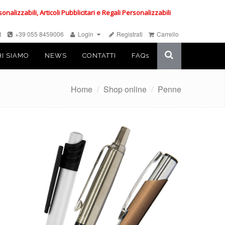
izzabili, Articoli Pubblicitari e Regali Personalizzabili
t
+39 055 8459006
Login
Registrati
Carrello
HI SIAMO
NEWS
CONTATTI
FAQ
s
Home
/
Shop online
/
Penne