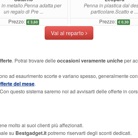
in metallo.Penna adatta per
Penna in plastica dal de
un regalo di Pre ...
particolare.Scatto e ...
Prezzo:
Prezzo:
€
3,60
€
0,30
Vai al reparto
fferte
. Potrai trovare delle
occasioni veramente uniche
per ac
sono ad esaurimento scorte e variano spesso, generalmente con
fferte del mese
.
. Con questo sistema saremo noi ad avvisarti delle offerte in cor
ene molto ai suoi clienti più affezionati.
nale su
Bestgadget.it
potremo riservarti degli sconti dedicati.