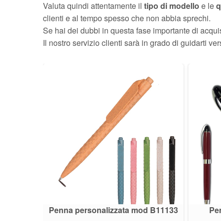
Valuta quindi attentamente il
tipo di modello
e le
q
clienti e al tempo spesso che non abbia sprechi.
Se hai dei dubbi in questa fase importante di acquis
Il nostro servizio clienti sarà in grado di guidarti ve
K
Penna personalizzata mod B11133
Pe