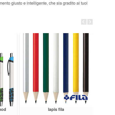
nto giusto e intelligente, che sia gradito ai tuoi
OFF
mod
lapis fila
Penna