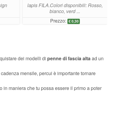
sign
lapis FILA.Colori disponibili: Rosso,
Penna d
bianco, verd ...
Prezzo:
Pre
€
0,30
quistare dei modelli di
penne di fascia alta
ad un
 cadenza mensile, percui è importante tornare
so in maniera che tu possa essere il primo a poter