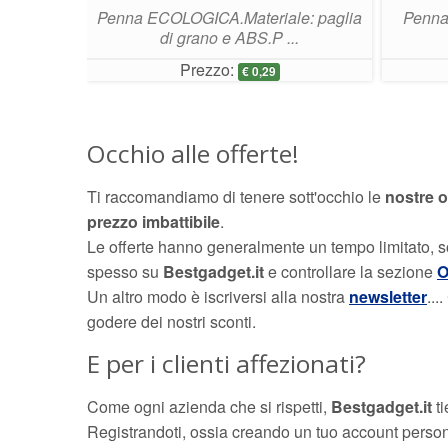
i: Nero e
Penna ECOLOGICA.Materiale: paglia
Penna 
di grano e ABS.P ...
Prezzo:
€
0,29
Occhio alle offerte!
Ti raccomandiamo di tenere sott'occhio le
nostre o
prezzo imbattibile
.
Le offerte hanno generalmente un tempo limitato, 
spesso su
Bestgadget.it
e controllare la sezione
O
Un altro modo è iscriversi alla nostra
newsletter
...
godere dei nostri sconti.
E per i clienti affezionati?
Come ogni azienda che si rispetti,
Bestgadget.it
ti
Registrandoti, ossia creando un tuo account perso