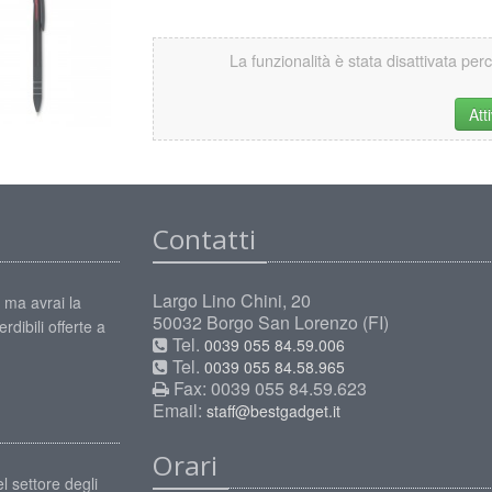
La funzionalità è stata disattivata per
Att
Contatti
Largo Lino Chini, 20
 ma avrai la
50032 Borgo San Lorenzo (FI)
rdibili offerte a
Tel.
0039 055 84.59.006
Tel.
0039 055 84.58.965
Fax: 0039 055 84.59.623
Email:
staff@bestgadget.it
Orari
l settore degli