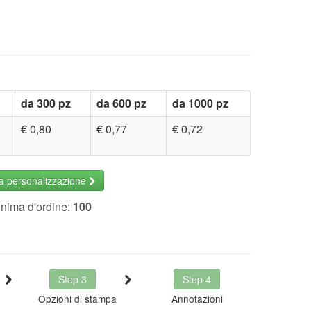
da 300 pz
da 600 pz
da 1000 pz
€ 0,80
€ 0,77
€ 0,72
la personalizzazione
inima d'ordine:
100
Step 3
Step 4
Opzioni di stampa
Annotazioni