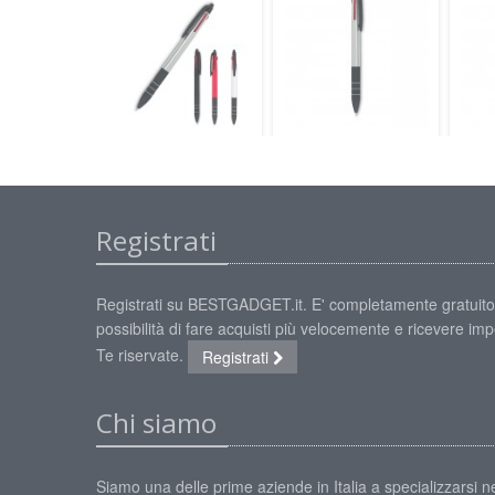
Registrati
Registrati su BESTGADGET.it. E' completamente gratuito
possibilità di fare acquisti più velocemente e ricevere impe
Te riservate.
Registrati
Chi siamo
Siamo una delle prime aziende in Italia a specializzarsi ne