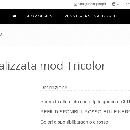
staff@bestgadget.it
+39 055
iche: gli aiuti di Stato e gli aiuti de minimis ricevuti dalla nos
. 52 della L. 234/2012 a cui si rinvia e consultabili al seguente lin
SHOP ON-LINE
PENNE PERSONALIZZATE
C
Trasparenza/faces/pages/TrasparenzaAiuto.jspx
o
lizzata mod Tricolor
Descrizione
Penna in alluminio con grip in gomma e
3 
REFIL DISPONIBILI: ROSSO, BLU E NER
Colori disponibili:argento e rosso.