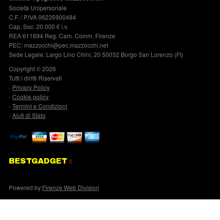
Società Unipersonale
C.F. / P.IVA 06235900484
Cap. Soc. 20.000 € i.v.
REA 611694 Reg. Cam. Comm. Firenze
PEC: mazzocchi@pec.mazzocchi.net
Sede Legale: Largo Lino Chini, 20 50032 Borgo San Lorenzo (FI)
Copyright © 2026
Tutti i diritti Riservati
-
Privacy Policy
-
Cookie policy
-
Termini e Condizioni
-
Aiuti di Stato
BESTGADGET
.it
Powered by:
Firenze Web Division