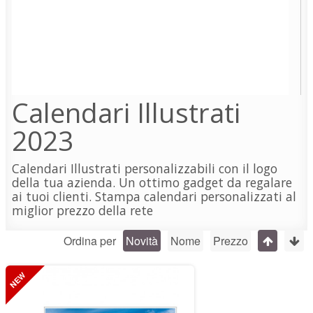
Block Notes personalizzati
Stick e Notes removibili
Notes e penne ECO
Fascia di Prezzo:
Calendari Illustrati
€ 1 - € 4
2023
Applica Filtro Prezzo
Calendari Illustrati personalizzabili con il logo
della tua azienda. Un ottimo gadget da regalare
Colore:
ai tuoi clienti. Stampa calendari personalizzati al
miglior prezzo della rete
Tutti
Ordina per
Novità
Nome
Prezzo