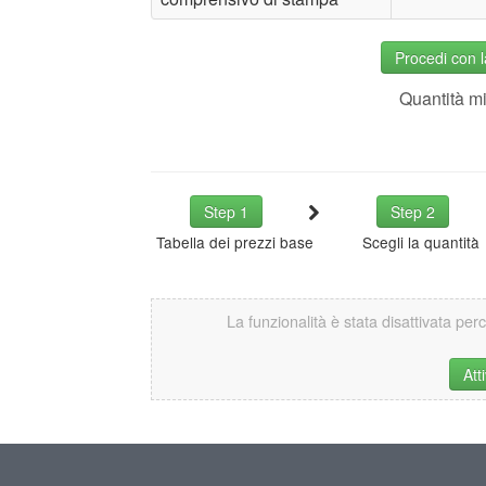
Procedi con 
Quantità m
Step 1
Step 2
Tabella dei prezzi base
Scegli la quantità
La funzionalità è stata disattivata per
Att