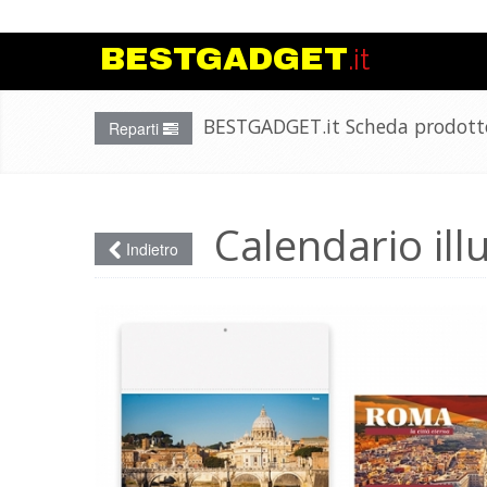
https://www.rna.gov.it/RegistroNazionale
BESTGADGET
.it
BESTGADGET.it Scheda prodott
Reparti
Calendario ill
Indietro