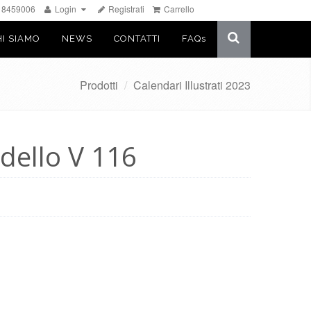
 8459006
Login
Registrati
Carrello
Chiudi
HI SIAMO
NEWS
CONTATTI
FAQ
s
Prodotti
/
Calendari Illustrati 2023
dello V 116