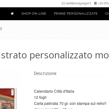
Trasparenza/faces/pages/TrasparenzaAiuto.jspx
staff@bestgadget.it
+39 055
SHOP ON-LINE
PENNE PERSONALIZZATE
C
o
ustrato personalizzato mo
Descrizione
Calendario Città d'Italia
12 fogli
Carta patinata 70 gr. con stampa sul retro!!