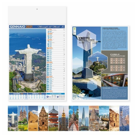
nazionale degli aiuti di Stato di cui all'art. 52 della 
FAQ
s
rinvia e consultabili al seguente link:
https://www.rna.gov.it/RegistroNazionaleTrasparen
LOGIN
REGISTRATI