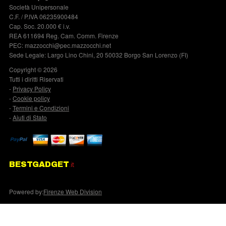
Società Unipersonale
C.F. / P.IVA 06235900484
Cap. Soc. 20.000 € i.v.
REA 611694 Reg. Cam. Comm. Firenze
PEC: mazzocchi@pec.mazzocchi.net
Sede Legale: Largo Lino Chini, 20 50032 Borgo San Lorenzo (FI)
Copyright © 2026
Tutti i diritti Riservati
-
Privacy Policy
-
Cookie policy
-
Termini e Condizioni
-
Aiuti di Stato
BESTGADGET
.it
Powered by:
Firenze Web Division