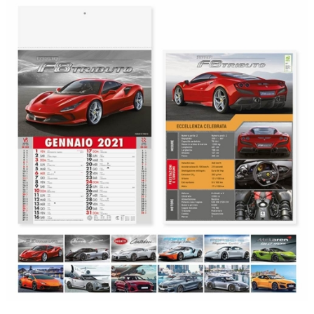
nazionale degli aiuti di Stato di cui all'art. 52 della 
FAQ
s
rinvia e consultabili al seguente link:
https://www.rna.gov.it/RegistroNazionaleTrasparen
LOGIN
REGISTRATI