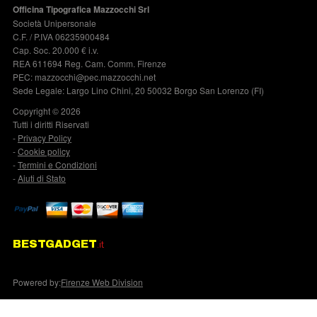
Officina Tipografica Mazzocchi Srl
Società Unipersonale
C.F. / P.IVA 06235900484
Cap. Soc. 20.000 € i.v.
REA 611694 Reg. Cam. Comm. Firenze
PEC: mazzocchi@pec.mazzocchi.net
Sede Legale: Largo Lino Chini, 20 50032 Borgo San Lorenzo (FI)
Copyright © 2026
Tutti i diritti Riservati
-
Privacy Policy
-
Cookie policy
-
Termini e Condizioni
-
Aiuti di Stato
BESTGADGET
.it
Powered by:
Firenze Web Division