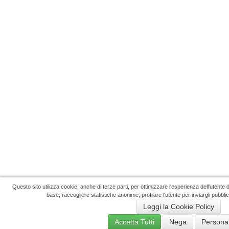
Questo sito utilizza cookie, anche di terze parti, per ottimizzare l'esperienza dell'utente
base; raccogliere statistiche anonime; profilare l'utente per inviargli pubbli
Leggi la Cookie Policy
Accetta Tutti
Nega
Personal