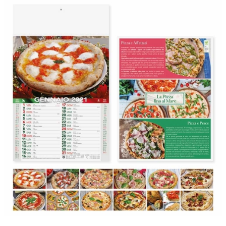
nazionale degli aiuti di Stato di cui all'art. 52 della 
FAQ
s
rinvia e consultabili al seguente link:
https://www.rna.gov.it/RegistroNazionaleTrasparen
LOGIN
REGISTRATI