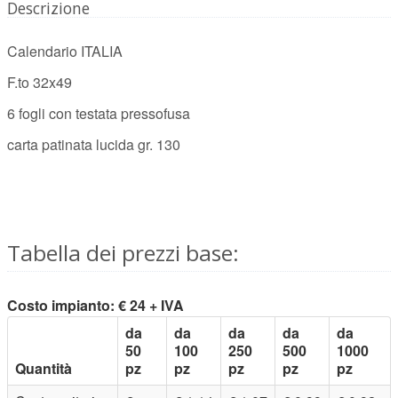
Descrizione
Calendario ITALIA
F.to 32x49
6 fogli con testata pressofusa
carta patinata lucida gr. 130
Tabella dei prezzi base:
Costo impianto: € 24 + IVA
da
da
da
da
da
50
100
250
500
1000
Quantità
pz
pz
pz
pz
pz