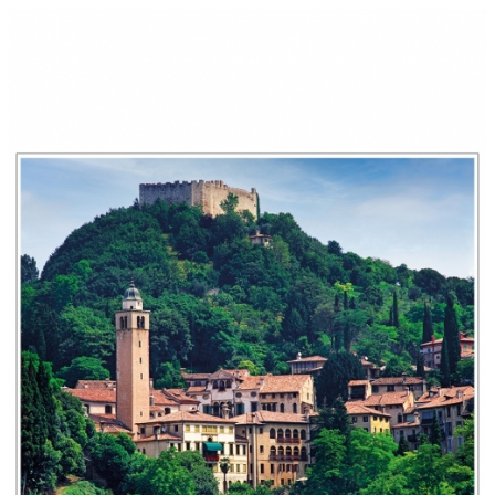
2022
dell'IRAP"
FAQ
s
Obblighi informativi per le erogazioni
LOGIN
pubbliche: gli aiuti di Stato e gli aiuti de
minimis ricevuti dalla nostra impresa sono
contenuti nel Registro nazionale degli aiuti di
REGISTRATI
Stato di cui all'art. 52 della L. 234/2012 a cui si
rinvia e consultabili al seguente link:
https://www.rna.gov.it/RegistroNazionaleTrasparenza/