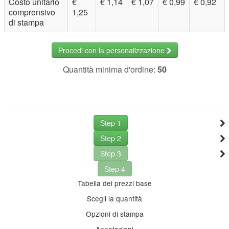
Costo unitario
€
€ 1,14
€ 1,07
€ 0,99
€ 0,92
comprensivo
1,25
di stampa
Procedi con la personalizzazione
Quantità minima d'ordine:
50
Step 1
Step 2
Step 3
Step 4
Tabella dei prezzi base
Scegli la quantità
Opzioni di stampa
Annotazioni