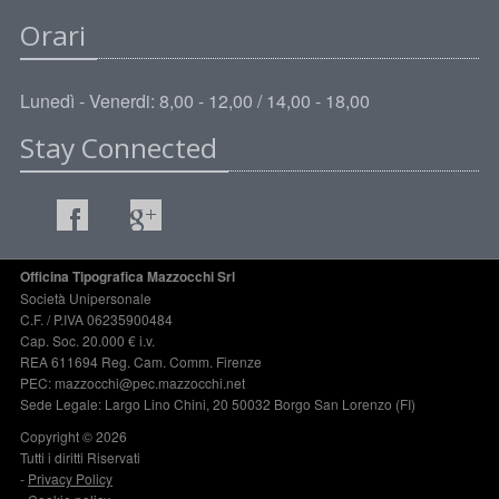
Orari
Lunedì - Venerdi: 8,00 - 12,00 / 14,00 - 18,00
Stay Connected
Officina Tipografica Mazzocchi Srl
Società Unipersonale
C.F. / P.IVA 06235900484
Cap. Soc. 20.000 € i.v.
REA 611694 Reg. Cam. Comm. Firenze
PEC: mazzocchi@pec.mazzocchi.net
Sede Legale: Largo Lino Chini, 20 50032 Borgo San Lorenzo (FI)
Copyright © 2026
Tutti i diritti Riservati
-
Privacy Policy