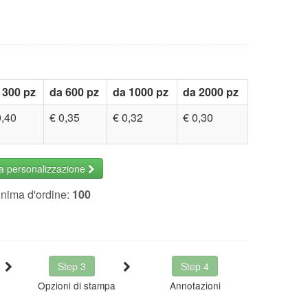
 300 pz
da 600 pz
da 1000 pz
da 2000 pz
0,40
€ 0,35
€ 0,32
€ 0,30
la personalizzazione
inima d'ordine:
100
Step 3
Step 4
Opzioni di stampa
Annotazioni