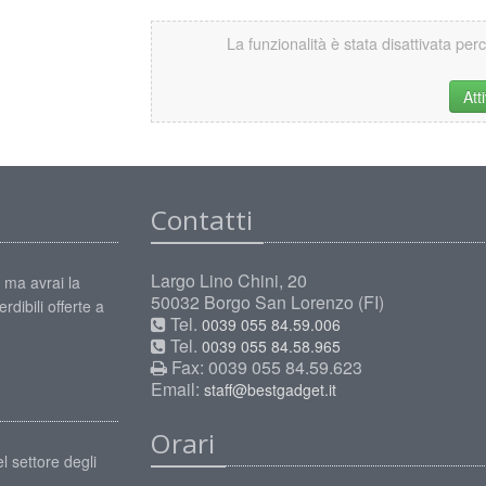
La funzionalità è stata disattivata per
Att
Contatti
Largo Lino Chini, 20
 ma avrai la
50032 Borgo San Lorenzo (FI)
rdibili offerte a
Tel.
0039 055 84.59.006
Tel.
0039 055 84.58.965
Fax: 0039 055 84.59.623
Email:
staff@bestgadget.it
Orari
l settore degli