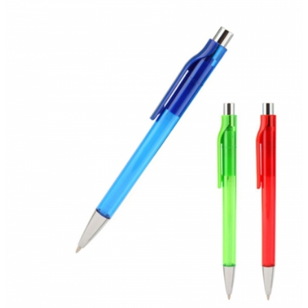
2022
dell'IRAP"
FAQ
s
Obblighi informativi per le erogazioni
LOGIN
pubbliche: gli aiuti di Stato e gli aiuti de
minimis ricevuti dalla nostra impresa sono
contenuti nel Registro nazionale degli aiuti di
REGISTRATI
Stato di cui all'art. 52 della L. 234/2012 a cui si
rinvia e consultabili al seguente link:
https://www.rna.gov.it/RegistroNazionaleTrasparenza/