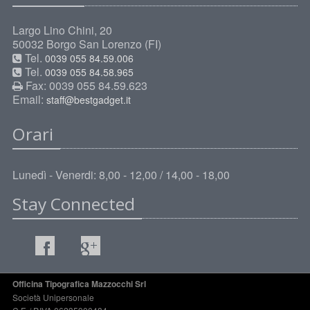
Largo Lino Chini, 20
50032 Borgo San Lorenzo (FI)
Tel.
0039 055 84.59.006
Tel.
0039 055 84.58.965
Fax: 0039 055 84.59.623
Email:
staff@bestgadget.it
Orari
Lunedì - Venerdi: 8,00 - 12,00 / 14,00 - 18,00
Stay Connected
Officina Tipografica Mazzocchi Srl
Società Unipersonale