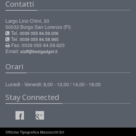
Contatti
Largo Lino Chini, 20
50032 Borgo San Lorenzo (FI)
Tel.
0039 055 84.59.006
Tel.
0039 055 84.58.965
Fax: 0039 055 84.59.623
Email:
staff@bestgadget.it
Orari
Lunedì - Venerdi: 8,00 - 12,00 / 14,00 - 18,00
Stay Connected
Officina Tipografica Mazzocchi Srl