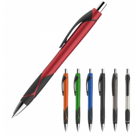
2022
dell'IRAP"
FAQ
s
Obblighi informativi per le erogazioni
LOGIN
pubbliche: gli aiuti di Stato e gli aiuti de
minimis ricevuti dalla nostra impresa sono
contenuti nel Registro nazionale degli aiuti di
REGISTRATI
Stato di cui all'art. 52 della L. 234/2012 a cui si
rinvia e consultabili al seguente link:
https://www.rna.gov.it/RegistroNazionaleTrasparenza/