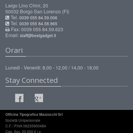
Largo Lino Chini, 20
50032 Borgo San Lorenzo (FI)
Tel.
0039 055 84.59.006
Tel.
0039 055 84.58.965
Fax: 0039 055 84.59.623
Email:
staff@bestgadget.it
Orari
Lunedì - Venerdi: 8,00 - 12,00 / 14,00 - 18,00
Stay Connected
Officina Tipografica Mazzocchi Srl
Società Unipersonale
C.F. / P.IVA 06235900484
Cap. Soc. 20.000 € i.v.