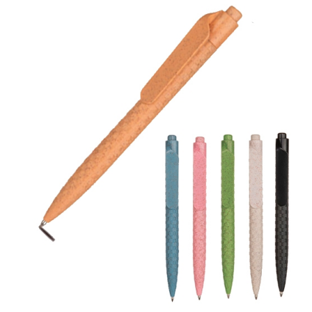
2022
dell'IRAP"
FAQ
s
Obblighi informativi per le erogazioni
LOGIN
pubbliche: gli aiuti di Stato e gli aiuti de
minimis ricevuti dalla nostra impresa sono
contenuti nel Registro nazionale degli aiuti di
REGISTRATI
Stato di cui all'art. 52 della L. 234/2012 a cui si
rinvia e consultabili al seguente link:
https://www.rna.gov.it/RegistroNazionaleTrasparenza/