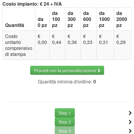
Costo impianto: € 24 + IVA
da
da
da
da
da
da
100
300
600
1000
2000
Quantità
0 pz
pz
pz
pz
pz
pz
Costo
€
€
€
€
€
€
unitario
0,00
0,44
0,36
0,33
0,31
0,29
comprensivo
di stampa
Procedi con la personalizzazione
Quantità minima d'ordine:
0
Step 1
Step 2
Step 3