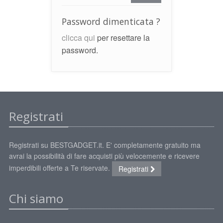
2022
dell'IRAP"
FAQ
s
Password dimenticata ?
Obblighi informativi per le erogazioni
clicca qui
per resettare la
LOGIN
pubbliche: gli aiuti di Stato e gli aiuti de
password.
minimis ricevuti dalla nostra impresa sono
contenuti nel Registro nazionale degli aiuti di
REGISTRATI
Stato di cui all'art. 52 della L. 234/2012 a cui si
rinvia e consultabili al seguente link:
https://www.rna.gov.it/RegistroNazionaleTrasparenza/
Registrati
Registrati su BESTGADGET.it. E' completamente gratuito ma
avrai la possibilità di fare acquisti più velocemente e ricevere
imperdibili offerte a Te riservate.
Registrati
Chi siamo