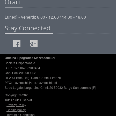
Orari
Lunedì - Venerdi: 8,00 - 12,00 / 14,00 - 18,00
Stay Connected
Officina Tipografica Mazzocchi Srl
Società Unipersonale
C.F. / P.IVA 06235900484
Cap. Soc. 20.000 € i.v.
REA 611694 Reg. Cam. Comm. Firenze
PEC: mazzocchi@pec.mazzocchi.net
Sede Legale: Largo Lino Chini, 20 50032 Borgo San Lorenzo (FI)
Copyright © 2026
Tutti i diritti Riservati
-
Privacy Policy
-
Cookie policy
-
Termini e Condizioni