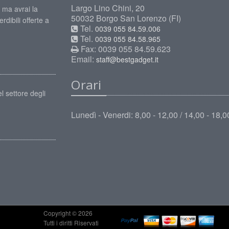
Largo Lino Chini, 20
 ma avrai la
50032 Borgo San Lorenzo (FI)
rdibili offerte a
Tel.
0039 055 84.59.006
Tel.
0039 055 84.58.965
Fax: 0039 055 84.59.623
Email:
staff@bestgadget.it
Orari
l settore degli
Lunedì - Venerdi: 8,00 - 12,00 / 14,00 - 18,0
Copyright © 2026
Tutti i diritti Riservati