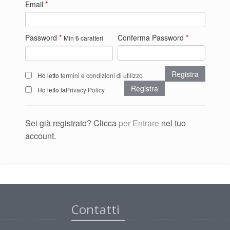
Email
*
Password
*
Conferma Password
*
Min 6 caratteri
Registra
Ho letto
termini e condizioni di utilizzo
Registra
Ho letto la
Privacy Policy
Sei già registrato? Clicca
per Entrare
nel tuo
account.
Contatti