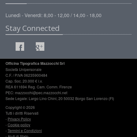
Lunedì - Venerdi: 8,00 - 12,00 / 14,00 - 18,00
Stay Connected
Officina Tipografica Mazzocchi Srl
Società Unipersonale
C.F. / P.IVA 06235900484
Cap. Soc. 20.000 € i.v.
REA 611694 Reg. Cam. Comm. Firenze
PEC: mazzocchi@pec.mazzocchi.net
Sede Legale: Largo Lino Chini, 20 50032 Borgo San Lorenzo (FI)
Copyright © 2026
Tutti i diritti Riservati
-
Privacy Policy
-
Cookie policy
-
Termini e Condizioni
-
Aiuti di Stato