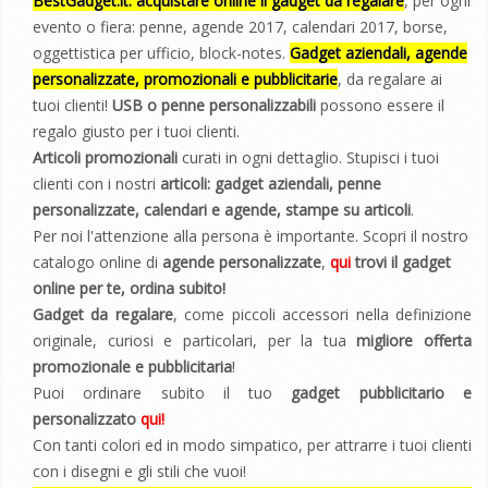
BestGadget.it: acquistare online il gadget da regalare
, per ogni
evento o fiera: penne, agende 2017, calendari 2017, borse,
oggettistica per ufficio, block-notes.
Gadget aziendali, agende
personalizzate, promozionali e pubblicitarie
, da regalare ai
tuoi clienti!
USB o penne personalizzabili
possono essere il
regalo giusto per i tuoi clienti.
Articoli promozionali
curati in ogni dettaglio. Stupisci i tuoi
clienti con i nostri
articoli:
gadget aziendali, penne
personalizzate, calendari e agende, stampe su articoli
.
Per noi l'attenzione alla persona è importante. Scopri il nostro
catalogo online di
agende personalizzate
,
qui
trovi il gadget
online per te, ordina subito!
Gadget da regalare
, come piccoli accessori nella definizione
originale, curiosi e particolari, per la tua
migliore offerta
promozionale e pubblicitaria
!
Puoi ordinare subito il tuo
gadget pubblicitario e
personalizzato
qui!
Con tanti colori ed in modo simpatico, per attrarre i tuoi clienti
con i disegni e gli stili che vuoi!