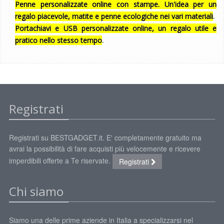
Penne personalizzate online con stampe. Un'idea per un
regalo piacevole, matite e penne ecologiche nei vari materiali
.
Portachiavi e USB personalizzate online, un regalo utile e
pratico nello stesso tempo
.
Registrati
Registrati su BESTGADGET.it. E' completamente gratuito ma
avrai la possibilità di fare acquisti più velocemente e ricevere
imperdibili offerte a Te riservate.
Registrati
Chi siamo
Siamo una delle prime aziende in Italia a specializzarsi nel