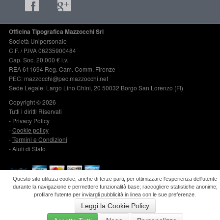
Officina Tipografica Mazzocchi Srl
Società Unipersonale
C.F. / P.IVA 06235900484
Cap. Soc. 20.000 € i.v.
REA 611694 Reg. Cam. Comm. Firenze
PEC: mazzocchi@pec.mazzocchi.net
Sede Legale: Largo Lino Chini, 20 50032 Borgo San Lorenzo (FI)
Copyright © 2026
Tutti i diritti Riservati
-
Privacy Policy
-
Cookie policy
-
Termini e Condizioni
-
Aiuti di Stato
Questo sito utilizza cookie, anche di terze parti, per ottimizzare l'esperienza dell'utente
durante la navigazione e permettere funzionalità base; raccogliere statistiche anonime;
BESTGADGET
.it
profilare l'utente per inviargli pubblicità in linea con le sue preferenze.
Leggi la Cookie Policy