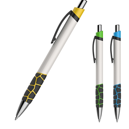
2022
dell'IRAP"
FAQ
s
Obblighi informativi per le erogazioni
LOGIN
pubbliche: gli aiuti di Stato e gli aiuti de
minimis ricevuti dalla nostra impresa sono
contenuti nel Registro nazionale degli aiuti di
REGISTRATI
Stato di cui all'art. 52 della L. 234/2012 a cui si
rinvia e consultabili al seguente link:
https://www.rna.gov.it/RegistroNazionaleTrasparenza/