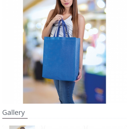
2022
dell'IRAP"
FAQ
s
Obblighi informativi per le erogazioni
LOGIN
pubbliche: gli aiuti di Stato e gli aiuti de
minimis ricevuti dalla nostra impresa sono
contenuti nel Registro nazionale degli aiuti di
REGISTRATI
Stato di cui all'art. 52 della L. 234/2012 a cui si
rinvia e consultabili al seguente link:
https://www.rna.gov.it/RegistroNazionaleTrasparenza/
Gallery