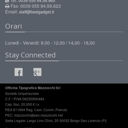
Tel.
0039 055 84.58.965
Fax: 0039 055 84.59.623
Email:
staff@bestgadget.it
Orari
Lunedì - Venerdi: 8,00 - 12,00 / 14,00 - 18,00
Stay Connected
Officina Tipografica Mazzocchi Srl
Società Unipersonale
C.F. / P.IVA 06235900484
Cap. Soc. 20.000 € i.v.
REA 611694 Reg. Cam. Comm. Firenze
PEC: mazzocchi@pec.mazzocchi.net
Sede Legale: Largo Lino Chini, 20 50032 Borgo San Lorenzo (FI)