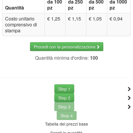
da 100
da 250
da 500
da 1000
Quantità
pz
pz
pz
pz
Costo unitario
€ 1,25
€ 1,15
€ 1,05
€ 0,94
comprensivo di
stampa
Procedi con la personalizzazione
Quantità minima d'ordine:
100
Step 1
Step 2
Step 3
Step 4
Tabella dei prezzi base
Scegli la quantità