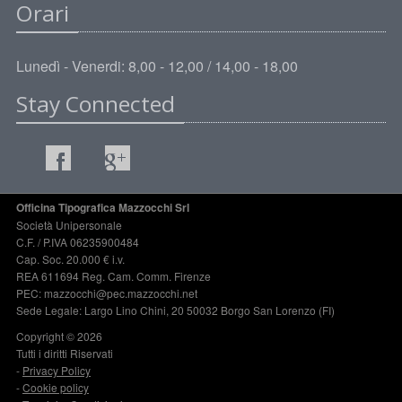
Orari
Lunedì - Venerdi: 8,00 - 12,00 / 14,00 - 18,00
Stay Connected
Officina Tipografica Mazzocchi Srl
Società Unipersonale
C.F. / P.IVA 06235900484
Cap. Soc. 20.000 € i.v.
REA 611694 Reg. Cam. Comm. Firenze
PEC: mazzocchi@pec.mazzocchi.net
Sede Legale: Largo Lino Chini, 20 50032 Borgo San Lorenzo (FI)
Copyright © 2026
Tutti i diritti Riservati
-
Privacy Policy
-
Cookie policy