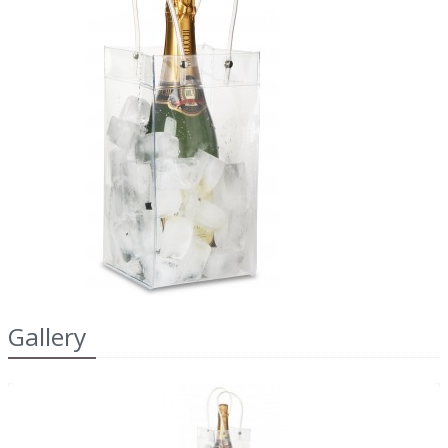
2022
dell'IRAP"
FAQ
s
Obblighi informativi per le erogazioni
LOGIN
pubbliche: gli aiuti di Stato e gli aiuti de
minimis ricevuti dalla nostra impresa sono
contenuti nel Registro nazionale degli aiuti di
REGISTRATI
Stato di cui all'art. 52 della L. 234/2012 a cui si
rinvia e consultabili al seguente link:
https://www.rna.gov.it/RegistroNazionaleTrasparenza/
Gallery