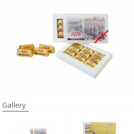
2022
dell'IRAP"
FAQ
s
Obblighi informativi per le erogazioni
LOGIN
pubbliche: gli aiuti di Stato e gli aiuti de
minimis ricevuti dalla nostra impresa sono
contenuti nel Registro nazionale degli aiuti di
REGISTRATI
Stato di cui all'art. 52 della L. 234/2012 a cui si
rinvia e consultabili al seguente link:
https://www.rna.gov.it/RegistroNazionaleTrasparenza/
Gallery