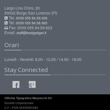
Largo Lino Chini, 20
50032 Borgo San Lorenzo (FI)
Tel.
0039 055 84.59.006
Tel.
0039 055 84.58.965
Fax: 0039 055 84.59.623
Email:
staff@bestgadget.it
Orari
Lunedì - Venerdi: 8,00 - 12,00 / 14,00 - 18,00
Stay Connected
Officina Tipografica Mazzocchi Srl
Società Unipersonale
C.F. / P.IVA 06235900484