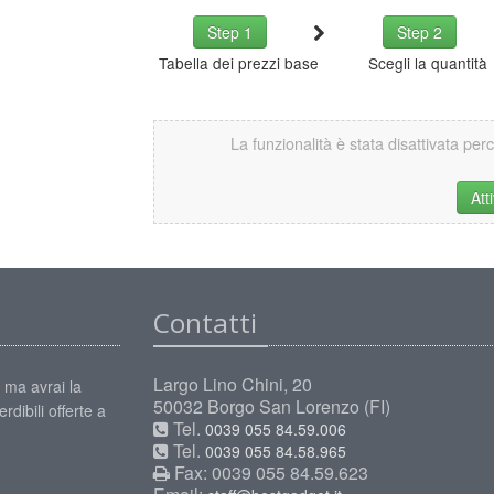
Step 1
Step 2
Tabella dei prezzi base
Scegli la quantità
La funzionalità è stata disattivata per
Att
Contatti
Largo Lino Chini, 20
 ma avrai la
50032 Borgo San Lorenzo (FI)
rdibili offerte a
Tel.
0039 055 84.59.006
Tel.
0039 055 84.58.965
Fax: 0039 055 84.59.623