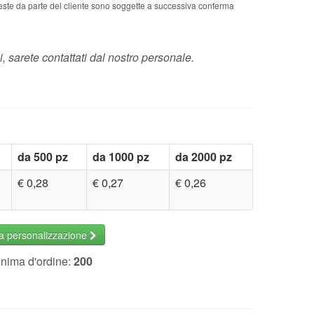
chieste da parte del cliente sono soggette a successiva conferma
i, sarete contattati dal nostro personale.
da 500 pz
da 1000 pz
da 2000 pz
€ 0,28
€ 0,27
€ 0,26
la personalizzazione
inima d'ordine:
200