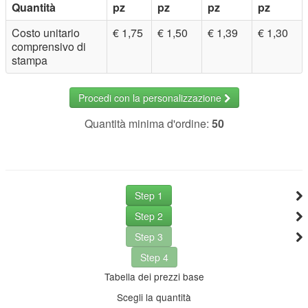
Quantità
pz
pz
pz
pz
Costo unitario
€ 1,75
€ 1,50
€ 1,39
€ 1,30
comprensivo di
stampa
Procedi con la personalizzazione
Quantità minima d'ordine:
50
Step 1
Step 2
Step 3
Step 4
Tabella dei prezzi base
Scegli la quantità