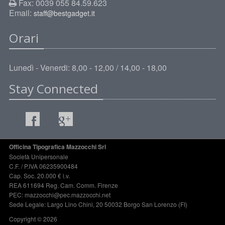
Fax: 0039 055 84.59.623
Email:
staff@bestgadget.it
Orari
Lunedì - Venerdi: 8,00 - 12,00 / 14,00 - 18,00
Stay Connected
Officina Tipografica Mazzocchi Srl
Società Unipersonale
C.F. / P.IVA 06235900484
Cap. Soc. 20.000 € i.v.
REA 611694 Reg. Cam. Comm. Firenze
PEC: mazzocchi@pec.mazzocchi.net
Sede Legale: Largo Lino Chini, 20 50032 Borgo San Lorenzo (FI)
Copyright © 2026