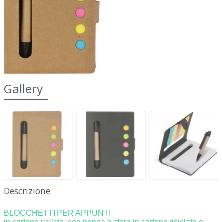
2022
dell'IRAP"
FAQ
s
Obblighi informativi per le erogazioni
LOGIN
pubbliche: gli aiuti di Stato e gli aiuti de
minimis ricevuti dalla nostra impresa sono
contenuti nel Registro nazionale degli aiuti di
REGISTRATI
Stato di cui all'art. 52 della L. 234/2012 a cui si
Gallery
rinvia e consultabili al seguente link:
https://www.rna.gov.it/RegistroNazionaleTrasparenza/
Descrizione
BLOCCHETTI PER APPUNTI
in cartone ricilato, con penna a sfera in cartone riciclato e