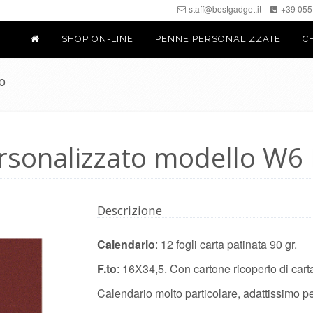
staff@bestgadget.it
+39 055
Trasparenza/faces/pages/TrasparenzaAiuto.jspx
SHOP ON-LINE
PENNE PERSONALIZZATE
C
o
rsonalizzato modello W6
Descrizione
Calendario
: 12 fogli carta patinata 90 gr.
F.to
: 16X34,5. Con cartone ricoperto di car
Calendario molto particolare, adattissimo pe