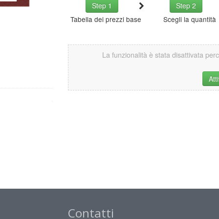
Step 1
Step 2
Tabella dei prezzi base
Scegli la quantità
La funzionalità è stata disattivata per
Att
Contatti