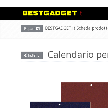
https://www.rna.gov.it/RegistroNazionale
BESTGADGET
.it
BESTGADGET.it Scheda prodott
Reparti
Calendario pe
Indietro