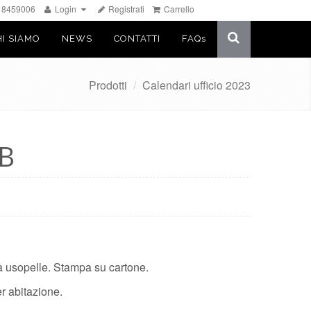
 8459006
Login
Registrati
Carrello
Chiudi
HI SIAMO
NEWS
CONTATTI
FAQ
s
Prodotti
/
Calendari ufficio 2023
 B
ta usopelle. Stampa su cartone.
r abitazione.