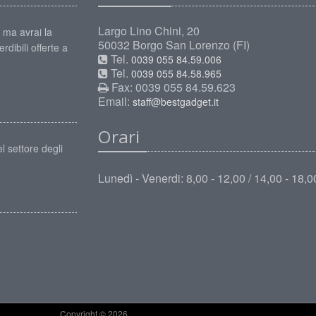
Largo Lino Chini, 20
 ma avrai la
50032 Borgo San Lorenzo (FI)
rdibili offerte a
Tel.
0039 055 84.59.006
Tel.
0039 055 84.58.965
Fax: 0039 055 84.59.623
Email:
staff@bestgadget.it
Orari
l settore degli
Lunedì - Venerdi: 8,00 - 12,00 / 14,00 - 18,0
Copyright © 2026