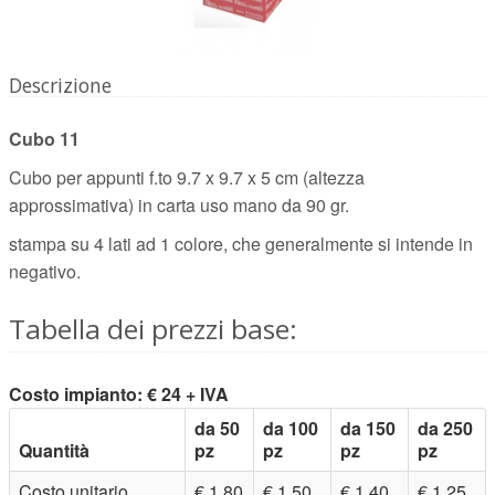
Descrizione
Cubo 11
Cubo per appunti f.to 9.7 x 9.7 x 5 cm (altezza
approssimativa) in carta uso mano da 90 gr.
stampa su 4 lati ad 1 colore, che generalmente si intende in
negativo.
Tabella dei prezzi base:
Costo impianto: € 24 + IVA
da 50
da 100
da 150
da 250
Quantità
pz
pz
pz
pz
Costo unitario
€ 1,80
€ 1,50
€ 1,40
€ 1,25