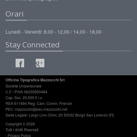
Orari
Lunedì - Venerdi: 8,00 - 12,00 / 14,00 - 18,00
Stay Connected
Officina Tipografica Mazzocchi Srl
Società Unipersonale
C.F. / P.IVA 06235900484
Cap. Soc. 20.000 € i.v.
REA 611694 Reg. Cam. Comm. Firenze
PEC: mazzocchi@pec.mazzocchi.net
Sede Legale: Largo Lino Chini, 20 50032 Borgo San Lorenzo (FI)
Copyright © 2026
Tutti i diritti Riservati
-
Privacy Policy