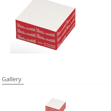
2022
dell'IRAP"
FAQ
s
Obblighi informativi per le erogazioni
LOGIN
pubbliche: gli aiuti di Stato e gli aiuti de
minimis ricevuti dalla nostra impresa sono
contenuti nel Registro nazionale degli aiuti di
REGISTRATI
Stato di cui all'art. 52 della L. 234/2012 a cui si
rinvia e consultabili al seguente link:
https://www.rna.gov.it/RegistroNazionaleTrasparenza/
Gallery