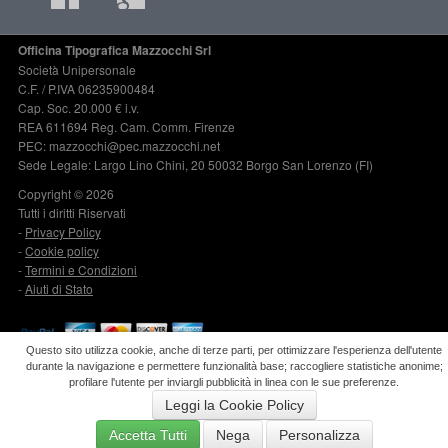
Officina Tipografica Mazzocchi Srl
Società Unipersonale
C.F. / P.IVA 06235900484
Cap. Soc. 20.000 € i.v.
REA 611694 Reg. Cam. Comm. Firenze
PEC: mazzocchi@pec.mazzocchi.net
Sede Legale: Largo Lino Chini, 20 50032 Borgo San Lorenzo (FI)
Copyright © 2026
Tutti i diritti Riservati
-
Privacy Policy
-
Cookie policy
-
Termini e Condizioni
-
Aiuti di Stato
Questo sito utilizza cookie, anche di terze parti, per ottimizzare l'esperienza dell'utente
durante la navigazione e permettere funzionalità base; raccogliere statistiche anonime;
BESTGADGET
.it
profilare l'utente per inviargli pubblicità in linea con le sue preferenze.
Leggi la Cookie Policy
Powered by:
Firenze Web Division
Accetta Tutti
Nega
Personalizza