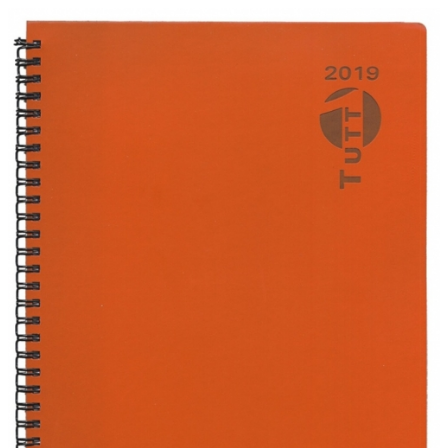
2022
dell'IRAP"
FAQ
s
Obblighi informativi per le erogazioni
LOGIN
pubbliche: gli aiuti di Stato e gli aiuti de
minimis ricevuti dalla nostra impresa sono
contenuti nel Registro nazionale degli aiuti di
REGISTRATI
Stato di cui all'art. 52 della L. 234/2012 a cui si
rinvia e consultabili al seguente link:
https://www.rna.gov.it/RegistroNazionaleTrasparenza/