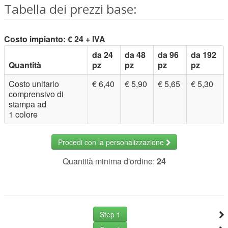
Tabella dei prezzi base:
Costo impianto: € 24 + IVA
da 24
da 48
da 96
da 192
Quantità
pz
pz
pz
pz
Costo unitario
€ 6,40
€ 5,90
€ 5,65
€ 5,30
comprensivo di
stampa ad
1 colore
Procedi con la personalizzazione
Quantità minima d'ordine:
24
Step 1