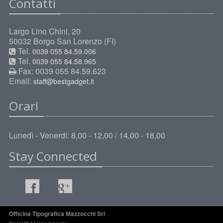
Contatti
Largo Lino Chini, 20
50032 Borgo San Lorenzo (FI)
Tel.
0039 055 84.59.006
Tel.
0039 055 84.58.965
Fax: 0039 055 84.59.623
Email:
staff@bestgadget.it
Orari
Lunedì - Venerdi: 8,00 - 12,00 / 14,00 - 18,00
Stay Connected
Officina Tipografica Mazzocchi Srl