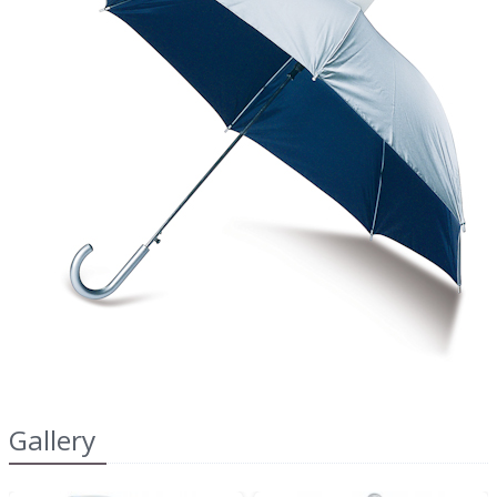
2022
dell'IRAP"
FAQ
s
Obblighi informativi per le erogazioni
LOGIN
pubbliche: gli aiuti di Stato e gli aiuti de
minimis ricevuti dalla nostra impresa sono
contenuti nel Registro nazionale degli aiuti di
REGISTRATI
Stato di cui all'art. 52 della L. 234/2012 a cui si
rinvia e consultabili al seguente link:
https://www.rna.gov.it/RegistroNazionaleTrasparenza/
Gallery